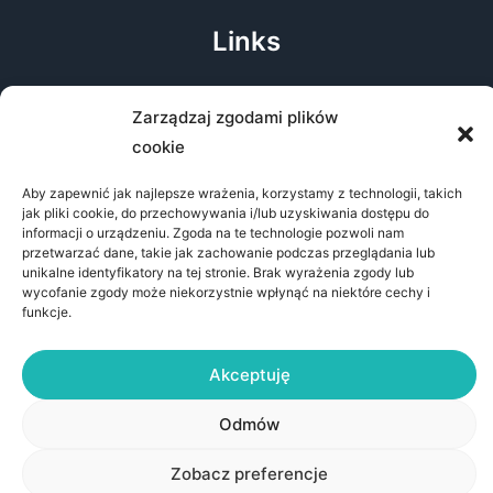
Links
About the conference
Zarządzaj zgodami plików
Public Information Bulletin
cookie
Accessibility Statement
GDPR clause
Aby zapewnić jak najlepsze wrażenia, korzystamy z technologii, takich
jak pliki cookie, do przechowywania i/lub uzyskiwania dostępu do
Privacy policy
informacji o urządzeniu. Zgoda na te technologie pozwoli nam
przetwarzać dane, takie jak zachowanie podczas przeglądania lub
unikalne identyfikatory na tej stronie. Brak wyrażenia zgody lub
wycofanie zgody może niekorzystnie wpłynąć na niektóre cechy i
funkcje.
Akceptuję
© 2026 AIDA - Architektura Informacji jako Dyscyplina
Akademicka
Odmów
Instytut Nauk o Informacji
Uniwersytet Komisji Edukacji Narodowej w Krakowie
Zobacz preferencje