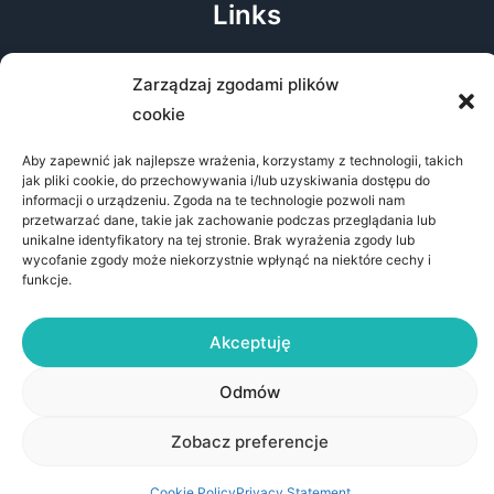
Links
About the conference
Zarządzaj zgodami plików
Public Information Bulletin
cookie
Accessibility Statement
Aby zapewnić jak najlepsze wrażenia, korzystamy z technologii, takich
GDPR clause
jak pliki cookie, do przechowywania i/lub uzyskiwania dostępu do
Privacy policy
informacji o urządzeniu. Zgoda na te technologie pozwoli nam
przetwarzać dane, takie jak zachowanie podczas przeglądania lub
unikalne identyfikatory na tej stronie. Brak wyrażenia zgody lub
wycofanie zgody może niekorzystnie wpłynąć na niektóre cechy i
funkcje.
Akceptuję
© 2026 AIDA - Architektura Informacji jako Dyscyplina
Akademicka
Odmów
Instytut Nauk o Informacji
Zobacz preferencje
Uniwersytet Komisji Edukacji Narodowej w Krakowie
Cookie Policy
Privacy Statement