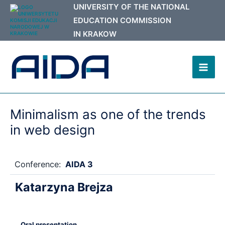
Skip
to
content
Mai
Men
Minimalism as one of the trends
in web design
Conference:
AIDA 3
Katarzyna Brejza
Oral presentation