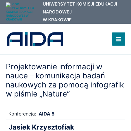
Przejdź
do
treści
Mai
Men
Projektowanie informacji w
nauce – komunikacja badań
naukowych za pomocą infografik
w piśmie „Nature”
Konferencja:
AIDA 5
Jasiek Krzysztofiak