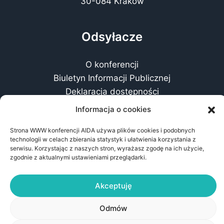
30-084 Kraków
Odsyłacze
O konferencji
Biuletyn Informacji Publicznej
Deklaracja dostępności
Klauzula RODO
Informacja o cookies
Polityka prywatności
Strona WWW konferencji AIDA używa plików cookies i podobnych
technologii w celach zbierania statystyk i ułatwienia korzystania z
serwisu. Korzystając z naszych stron, wyrażasz zgodę na ich użycie,
zgodnie z aktualnymi ustawieniami przeglądarki.
Akceptuję
© 2026 AIDA - Architektura Informacji jako Dyscyplina
Akademicka
Odmów
Instytut Nauk o Informacji