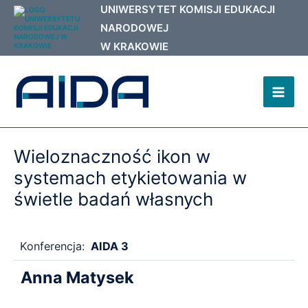
Przejdź
do
treści
Mai
Men
Wieloznaczność ikon w
systemach etykietowania w
świetle badań własnych
Konferencja:
AIDA 3
Anna Matysek