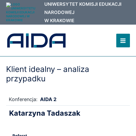
Przejdź
do
treści
Mai
Men
Klient idealny – analiza
przypadku
Konferencja:
AIDA 2
Katarzyna Tadaszak
Referat