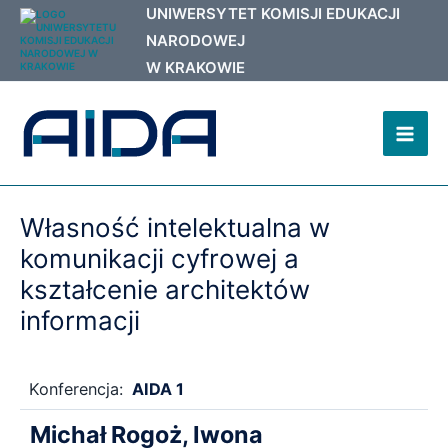
Przejdź
do
treści
Mai
Men
Własność intelektualna w
komunikacji cyfrowej a
kształcenie architektów
informacji
Konferencja:
AIDA 1
Michał Rogoż, Iwona